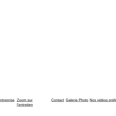
ntreprise
Zoom sur
Contact
Galerie Photo
Nos vidéos préf
l'entretien